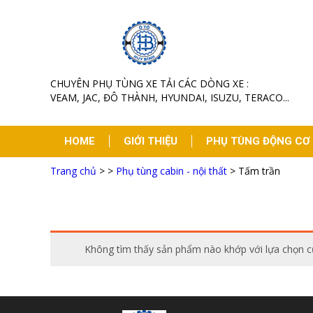
CHUYÊN PHỤ TÙNG XE TẢI CÁC DÒNG XE :
VEAM, JAC, ĐÔ THÀNH, HYUNDAI, ISUZU, TERACO...
HOME
GIỚI THIỆU
PHỤ TÙNG ĐỘNG CƠ
Trang chủ
>
>
Phụ tùng cabin - nội thất
>
Tấm trần
TIN TỨC
LIÊN HỆ
Không tìm thấy sản phẩm nào khớp với lựa chọn c