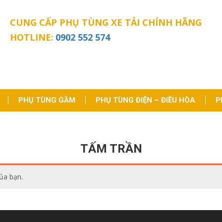
CUNG CẤP PHỤ TÙNG XE TẢI CHÍNH HÃNG
HOTLINE:
0902 552 574
PHỤ TÙNG GẦM
PHỤ TÙNG ĐIỆN – ĐIỀU HÒA
P
TẤM TRẦN
ủa bạn.