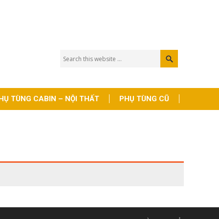
HỤ TÙNG CABIN – NỘI THẤT
PHỤ TÙNG CŨ