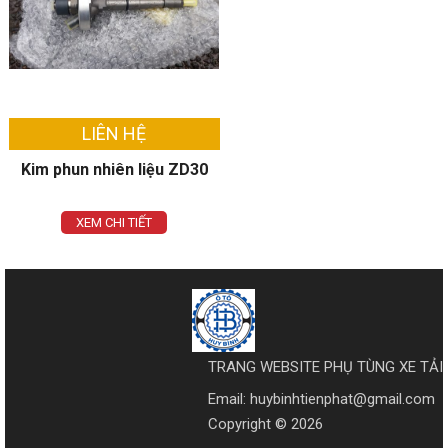
LIÊN HỆ
Kim phun nhiên liệu ZD30
XEM CHI TIẾT
TRANG WEBSITE PHỤ TÙNG XE TẢI
Email: huybinhtienphat@gmail.com
Copyright © 2026