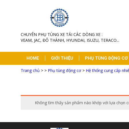
CHUYÊN PHỤ TÙNG XE TẢI CÁC DÒNG XE :
VEAM, JAC, ĐÔ THÀNH, HYUNDAI, ISUZU, TERACO...
HOME
GIỚI THIỆU
PHỤ TÙNG ĐỘNG CƠ
Trang chủ
>
>
Phụ tùng động cơ
>
Hệ thống cung cấp nhiê
TIN TỨC
LIÊN HỆ
Không tìm thấy sản phẩm nào khớp với lựa chọn c