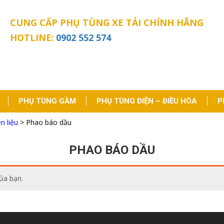
CUNG CẤP PHỤ TÙNG XE TẢI CHÍNH HÃNG
HOTLINE:
0902 552 574
PHỤ TÙNG GẦM
PHỤ TÙNG ĐIỆN – ĐIỀU HÒA
P
n liệu
>
Phao báo dầu
PHAO BÁO DẦU
ủa bạn.