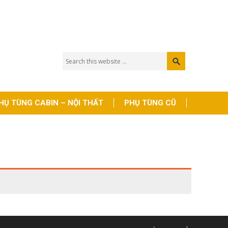
HỤ TÙNG CABIN – NỘI THẤT
PHỤ TÙNG CŨ