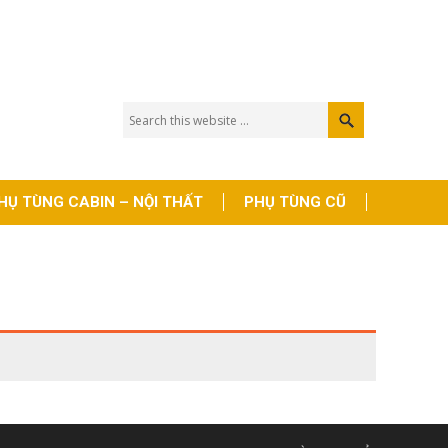
HỤ TÙNG CABIN – NỘI THẤT
PHỤ TÙNG CŨ