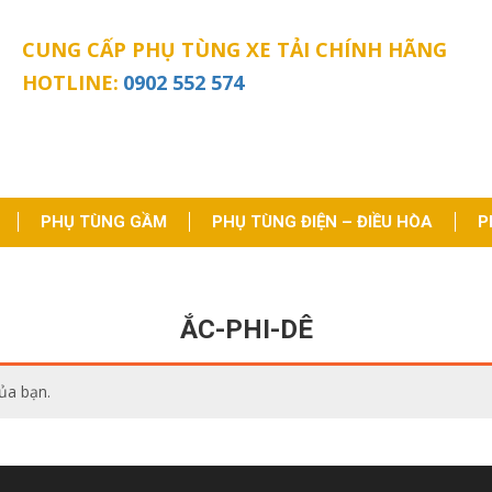
CUNG CẤP PHỤ TÙNG XE TẢI CHÍNH HÃNG
HOTLINE:
0902 552 574
PHỤ TÙNG GẦM
PHỤ TÙNG ĐIỆN – ĐIỀU HÒA
P
ẮC-PHI-DÊ
ủa bạn.