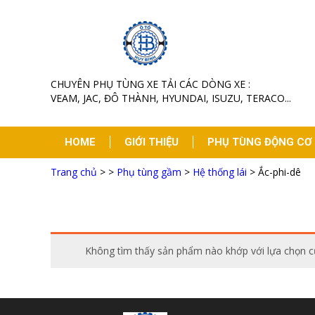
CHUYÊN PHỤ TÙNG XE TẢI CÁC DÒNG XE :
VEAM, JAC, ĐÔ THÀNH, HYUNDAI, ISUZU, TERACO...
HOME
GIỚI THIỆU
PHỤ TÙNG ĐỘNG CƠ
Trang chủ
>
>
Phụ tùng gầm
>
Hệ thống lái
>
Ắc-phi-dê
TIN TỨC
LIÊN HỆ
Không tìm thấy sản phẩm nào khớp với lựa chọn c